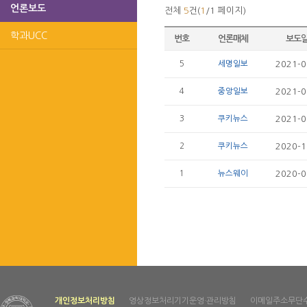
언론보도
전체
5
건(
1
/1 페이지)
학과UCC
번호
언론매체
보도
5
세명일보
2021-0
4
중앙일보
2021-0
3
쿠키뉴스
2021-0
2
쿠키뉴스
2020-1
1
뉴스웨이
2020-0
개인정보처리방침
영상정보처리기기운영·관리방침
이메일주소무단